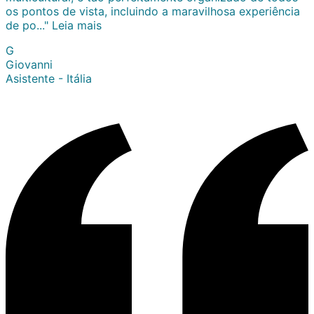
os pontos de vista, incluindo a maravilhosa experiência
de po..."
Leia mais
G
Giovanni
Asistente - Itália