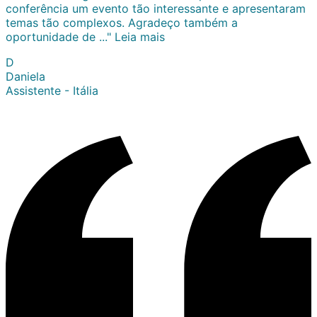
conferência um evento tão interessante e apresentaram
temas tão complexos. Agradeço também a
oportunidade de ..."
Leia mais
D
Daniela
Assistente - Itália