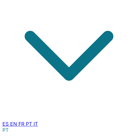
ES
EN
FR
PT
IT
PT