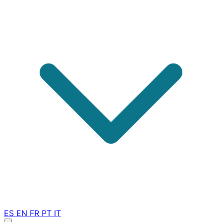
ES
EN
FR
PT
IT