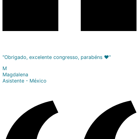
"Obrigado, excelente congresso, parabéns ❤️"
M
Magdalena
Asistente - México