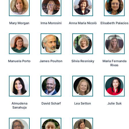
Mary Morgan
Irma Morosini
Anna Maria Nicolò
Elisabeth Palacios
Manuela Porto
James Poulton
Silvia Resnisky
Maria Fernanda
Rivas
Almudena
David Scharf
Lea Setton
Julie Suk
Sanahuja