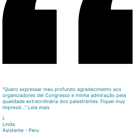
"Quero expressar meu profundo agradecimento aos
organizadores del Congresso e minha admiração pela
qualidade extraordinária dos palestrantes. Fiquei muy
impressi..."
Leia mais
L
Linda
Asistente - Peru