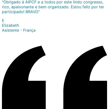
"Obrigado à AIPCF e a todos por este lindo congresso,
rico, apaixonante e bem organizado. Estou feliz por ter
participado! BRAVO"
E
Elizabeth
Asistente - França