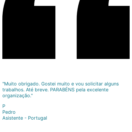
"Muito obrigado. Gostei muito e vou solicitar alguns
trabalhos. Até breve. PARABÉNS pela excelente
organização."
P
Pedro
Asistente - Portugal