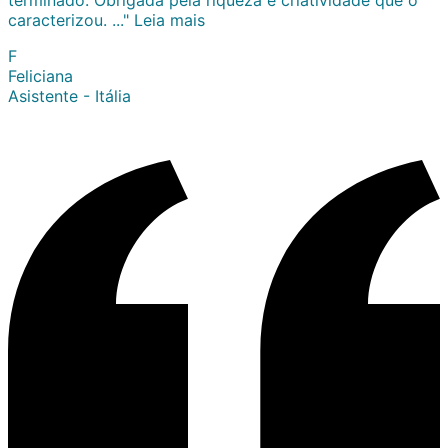
caracterizou. ..."
Leia mais
F
Feliciana
Asistente - Itália