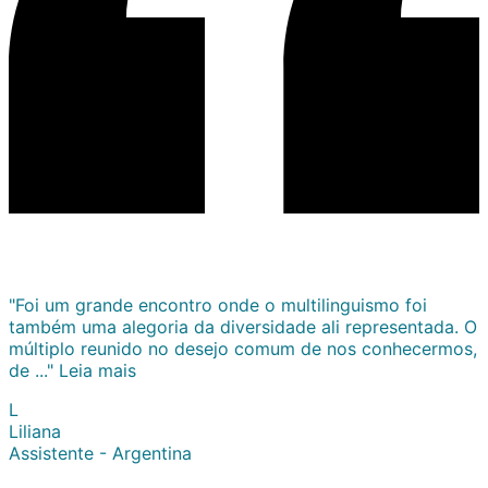
"Foi um grande encontro onde o multilinguismo foi
também uma alegoria da diversidade ali representada. O
múltiplo reunido no desejo comum de nos conhecermos,
de ..."
Leia mais
L
Liliana
Assistente - Argentina